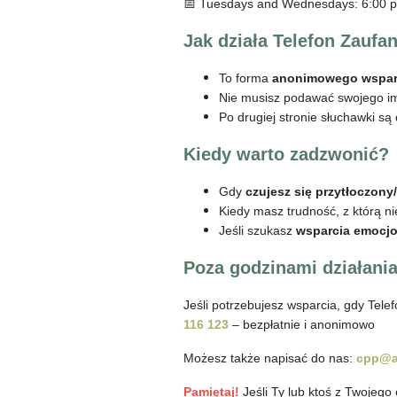
📅 Tuesdays and Wednesdays: 6:00 p
Jak działa Telefon Zaufa
To forma
anonimowego wsparc
Nie musisz podawać swojego im
Po drugiej stronie słuchawki s
Kiedy warto zadzwonić?
Gdy
czujesz się przytłoczony/
Kiedy masz trudność, z którą n
Jeśli szukasz
wsparcia emocj
Poza godzinami działani
Jeśli potrzebujesz wsparcia, gdy Tele
116 123
– bezpłatnie i anonimowo
Możesz także napisać do nas:
cpp@a
Pamiętaj!
Jeśli Ty lub ktoś z Twojego