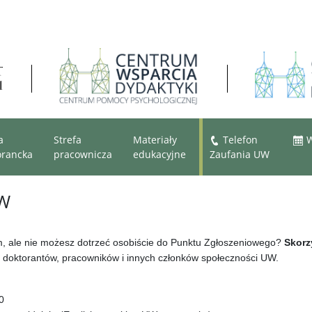
a
Strefa
Materiały
Telefon
W
orancka
pracownicza
edukacyjne
Zaufania UW
UW
, ale nie możesz dotrzeć osobiście do Punktu Zgłoszeniowego?
Skorz
 doktorantów, pracowników i innych członków społeczności UW.
0