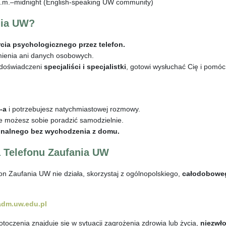
.m.–midnight (English-speaking UW community)
nia UW?
ia psychologicznego przez telefon.
ienia ani danych osobowych.
ą doświadczeni
specjaliści i specjalistki
, gotowi wysłuchać Cię i pomóc
-a
i potrzebujesz natychmiastowej rozmowy.
ie możesz sobie poradzić samodzielnie.
onalnego bez wychodzenia z domu.
a Telefonu Zaufania UW
fon Zaufania UW nie działa, skorzystaj z ogólnopolskiego,
całodobowe
dm.uw.edu.pl
 otoczenia znajduje się w sytuacji zagrożenia zdrowia lub życia,
niezwł