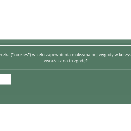
teczka ("cookies") w celu zapewnienia maksymalnej wygody w korzys
wyrażasz na to zgodę?