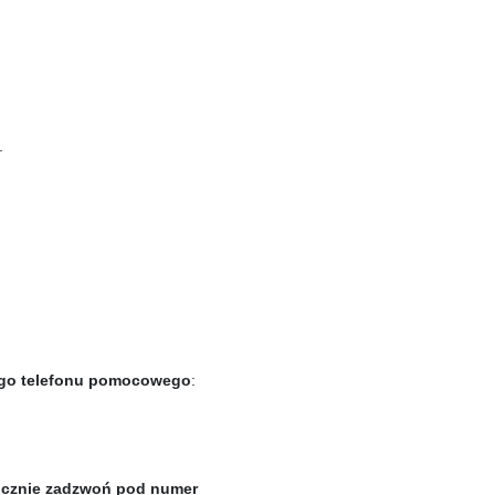
.
go telefonu pomocowego
:
ocznie zadzwoń pod numer