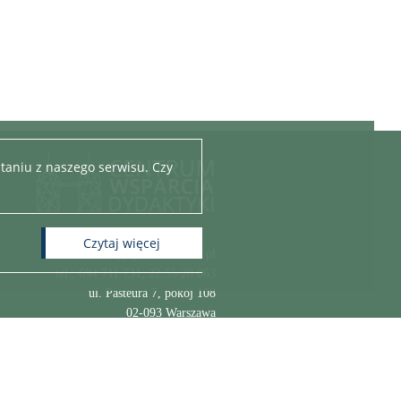
taniu z naszego serwisu. Czy
czytaj więcej
e-mail:
cpp@adm.uw.edu.pl
tel.:
694 711 731
,
22 55 20 063
ul. Pasteura 7, pokój 108
02-093 Warszawa